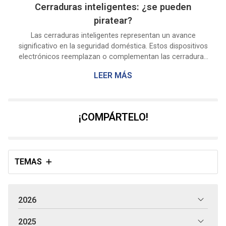
Cerraduras inteligentes: ¿se pueden
piratear?
Las cerraduras inteligentes representan un avance
significativo en la seguridad doméstica. Estos dispositivos
electrónicos reemplazan o complementan las cerraduras
tradicionales, ofreciendo una variedad de métodos de
LEER MÁS
acceso, como códigos PIN, huellas dactilares,
reconocimiento facial y control a través de aplicaciones
móviles. Ahora bien, como expertos en cerraduras
inteligentes en Pontevedra, en Cerrajería Orlando hemos
¡COMPÁRTELO!
escuchado muchas veces la pregunta que da pie a este
artículo. A continua...
TEMAS
2026
2025