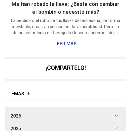
Me han robado la llave: ¿Basta con cambiar
el bombín o necesito más?
La pérdida o el robo de tus llaves desencadena, de forma
inevitable, una gran sensación de vulnerabilidad. Pero en
este nuevo artículo de Cerrajería Orlando queremos dejar a
un lado los sentimientos para resolverte la cuestión
LEER MÁS
principal de este problema: ¿la sensación de inseguridad se
arregla cambiando únicamente el bombín? Respuesta
corta: sí. Pero aquí entran en juego los matices: nuestros
expertos cerrajeros de Pontevedra siempre te dirán que la
¡COMPÁRTELO!
simple sustitución se puede complementar con o...
TEMAS
2026
2025