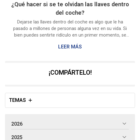
¿Qué hacer si se te olvidan las llaves dentro
del coche?
Dejarse las llaves dentro del coche es algo que le ha
pasado a millones de personas alguna vez en su vida. Si
bien puedes sentirte ridículo en un primer momento, se
trata de algo muy habitual y que tiene solución. En
LEER MÁS
Cerrajería Orlando sabemos lo frustrante que es llegar a
nuestro vehículo y darnos cuenta de que no podemos
abrirlo por tener las llaves dentro. Por ello, en nuestra
cerrajería en Pontevedra, ofrecemos servicios de cerrajería
¡COMPÁRTELO!
de urgencia las 24 horas los 365 días del año, para ayuda...
TEMAS
2026
2025