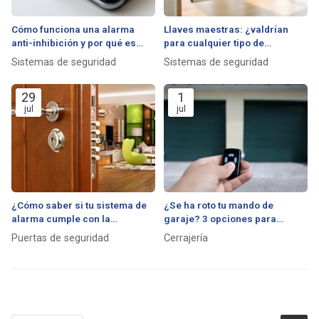
Cómo funciona una alarma
Llaves maestras: ¿valdrían
anti-inhibición y por qué es
para cualquier tipo de
vital contra los ladrones
cerradura?
Sistemas de seguridad
Sistemas de seguridad
profesionales
29
1
jul
jul
¿Cómo saber si tu sistema de
¿Se ha roto tu mando de
alarma cumple con la
garaje? 3 opciones para
normativa vigente?
solucionarlo rápido y barato
Puertas de seguridad
Cerrajería